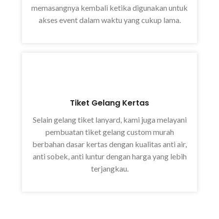
memasangnya kembali ketika digunakan untuk
akses event dalam waktu yang cukup lama.
Tiket Gelang Kertas
Selain gelang tiket lanyard, kami juga melayani
pembuatan tiket gelang custom murah
berbahan dasar kertas dengan kualitas anti air,
anti sobek, anti luntur dengan harga yang lebih
terjangkau.