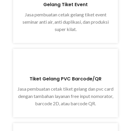
Gelang Tiket Event
Jasa pembuatan cetak gelang tiket event
seminar anti air, anti duplikasi, dan produksi
super kilat.
Tiket Gelang PVC Barcode/QR
Jasa pembuatan cetak tiket gelang dan pvc card
dengan tambahan layanan free input nomorator,
barcode 2D, atau barcode QR.